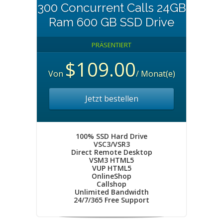
300 Concurrent Calls 24GB
Ram 600 GB SSD Drive
PRÄSENTIERT
$109.00
Von
/ Monat(e)
Jetzt bestellen
100% SSD Hard Drive
VSC3/VSR3
Direct Remote Desktop
VSM3 HTML5
VUP HTML5
OnlineShop
Callshop
Unlimited Bandwidth
24/7/365 Free Support