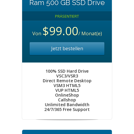
Ram 500 GB SSD Drive
PRÄSENTIERT
$99.00
Von
/ Monat(e)
Jetzt bestellen
100% SSD Hard Drive
VSC3/VSR3
Direct Remote Desktop
VSM3 HTML5
VUP HTML5
OnlineShop
Callshop
Unlimited Bandwidth
24/7/365 Free Support