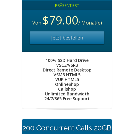
PRÄSENTIERT
$79.00
Von
/ Monat(e)
Jetzt bestellen
100% SSD Hard Drive
VSC3/VSR3
Direct Remote Desktop
VSM3 HTML5
VUP HTML5
OnlineShop
Callshop
Unlimited Bandwidth
24/7/365 Free Support
200 Concurrent Calls 20GB